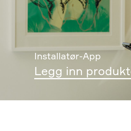
Installatør-App
Legg inn produkt