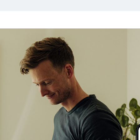
inger
Montering
Dokumentasjon
Om W