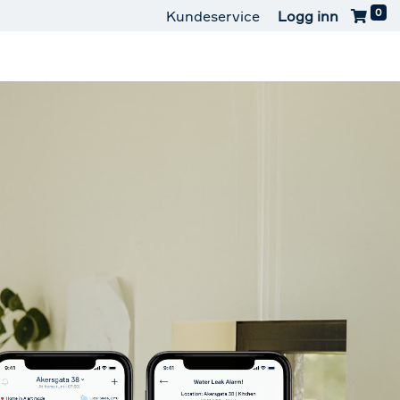
0
Kundeservice
Logg inn
aterguard
Kontakt oss
Last ned appen