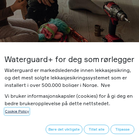
Waterguard+ for deg som rørlegger
Waterguard er markedsledende innen lekkasjesikring,
og det mest solgte lekkasjesikringssystemet som er
installert i over 500.000 boliger i Norge. Nye
Waterguard+ er en toppmoderne lekkasjesikring som i
Vi bruker informasjonskapsler (cookies) for å gi deg en
kombinasjon med Abra tilbyr sluttkunder et
bedre brukeropplevelse på dette nettstedet.
smartsystem for alle typer bolig med stor fleksibilitet i
Cookie Policy
funksjonalitet.
Les mer om Abra smartsystem for bolig
her.
Bare det viktigste
Tillat alle
Tilpasse
Ved å installere Waterguard+ oppnår sluttkunden