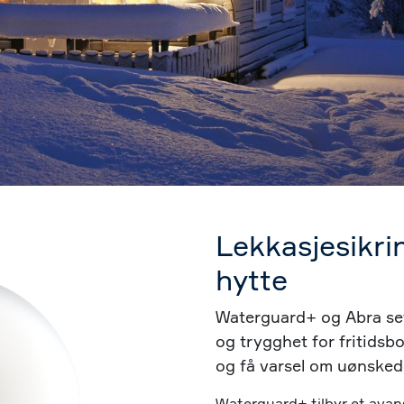
Lekkasjesikrin
hytte​
Waterguard+ og Abra set
og trygghet for fritidsb
og få varsel om uønsked
Waterguard+ tilbyr et avan