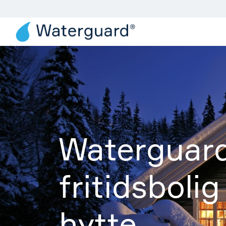
Produkter
Løsn
Waterguard
fritidsbolig
hytte