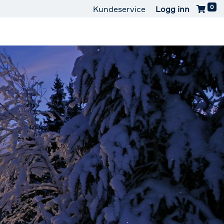
0
Kundeservice
Logg inn
aterguard
Kontakt oss
Last ned appen