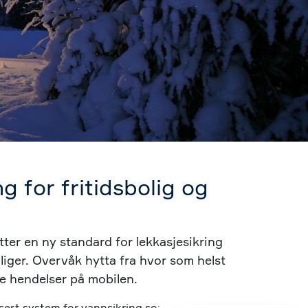
g for fritidsbolig og
ter en ny standard for lekkasjesikring
oliger. Overvåk hytta fra hvor som helst
e hendelser på mobilen.
sert system for vannsikring som