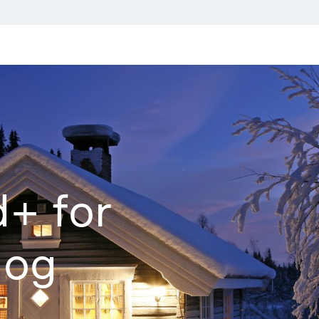
inger
Montering
Dokumentasjon
Om W
+ for
 og