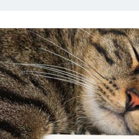
inger
Montering
Dokumentasjon
Om W