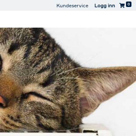
0
Kundeservice
Logg inn
aterguard
Kontakt oss
Last ned appen