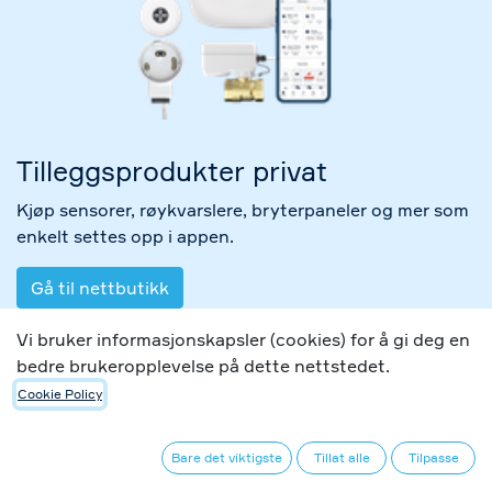
Tilleggsprodukter privat​
Kjøp sensorer, røykvarslere, bryterpaneler og mer som
enkelt settes opp i appen.
Gå til nettbutikk
Vi bruker informasjonskapsler (cookies) for å gi deg en
bedre brukeropplevelse på dette nettstedet.
Rørlegger og installasjo​n
Cookie Policy
Lekkasjesikring skal monteres av kvalifisert
installastør, finn din nærmeste rørlegger.
Bare det viktigste
Tillat alle
Tilpasse