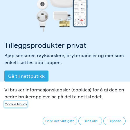
Tilleggsprodukter privat​
Kjøp sensorer, røykvarslere, bryterpaneler og mer som
enkelt settes opp i appen.
Gå til nettbutikk
Vi bruker informasjonskapsler (cookies) for å gi deg en
bedre brukeropplevelse på dette nettstedet.
Rørlegger og installasjo​n
Cookie Policy
Lekkasjesikring skal monteres av kvalifisert
installastør, finn din nærmeste rørlegger.
Bare det viktigste
Tillat alle
Tilpasse