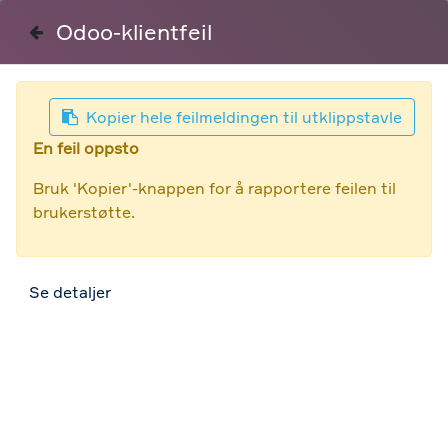
0
Kundeservice
Logg inn
Odoo-klientfeil
Kopier hele feilmeldingen til utklippstavle
Dokumentasjon
En feil oppsto
Bruk 'Kopier'-knappen for å rapportere feilen til
brukerstøtte.
Last ned eller se
Dokumentasjon
Se detaljer
NOBB 60774335