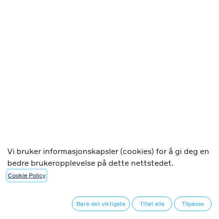
Waterguard+
Vi bruker informasjonskapsler (cookies) for å gi deg en
bedre brukeropplevelse på dette nettstedet.
Cookie Policy
Motorisert kuleventil
Ok
Bare det viktigste
Tillat alle
Tilpasse