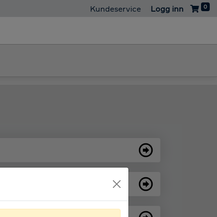
0
Kundeservice
Logg inn
aterguard
Kontakt oss
Last ned appen