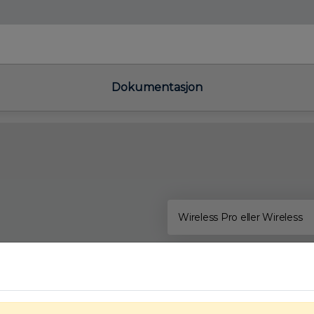
inger
Montering
Dokumentasjon
Om W
Dokumentasjon
Wireless Pro eller Wireless
FDV 60600414