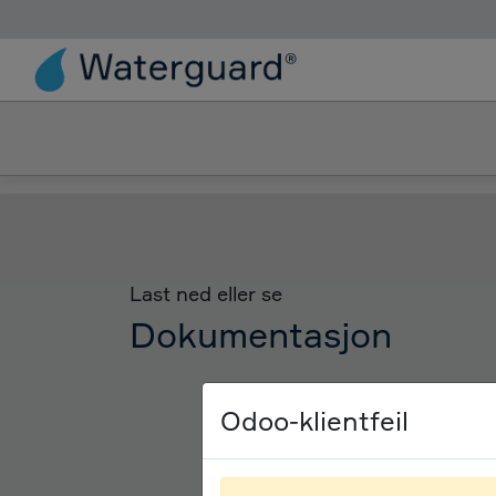
Produkter
Løsn
Last ned eller se
Dokumentasjon
Odoo-klientfeil