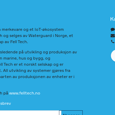
K
n merkevare og et IoT-økosystem
ech og selges av Waterguard i Norge, et
p av Fell Tech.
nsledende på utvikling og produksjon av
en marine, hus og bygg, og
ll Tech er et norskt selskap og er
. All utvikling av systemer gjøres fra
parten av produksjonen av enheter er i
ch på
www.felltech.no
tsbrev