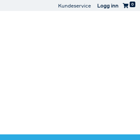
0
Kundeservice
Logg inn
aterguard
Kontakt oss
Last ned appen