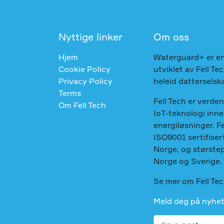
Nyttige linker
Om oss
Hjem
Waterguard+ er e
Cookie Policy
utviklet av Fell T
Privacy Policy
heleid datterselska
Terms
Fell Tech er verde
Om Fell Tech
IoT-teknologi inn
energiløsninger. Fe
ISO9001 sertifisert
Norge, og største
Norge og Sverige.
Se mer om Fell Te
Meld deg på nyhe